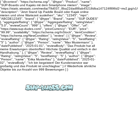
{ "@context": "https://schema.org/", "@type": "Product", "name":
"SUP-Boards und Kajaks mit dem Smartphone mieten", "image":
"https://static.wixstatic.com/media/79d037_8ba22dad88ab45218dba147124f896d2~mv2.jpg/v1
"description": "Jetzt Stand Up Paddle Board oder Kajak online
mieten und ohne Wartezeit ausleihen", "sku": "12345", "mpn":
"ABCDE12345", "brand": { "@type": "Brand", "name": "SUP DUDES"
}, "aggregateRating": { "@type": "AggregateRating", "ratingValue":
"5.0", "reviewCount": "999" }, "offers": { "@type": "Offer", "url":
"https://www.sup-dudes.com/", "priceCurrency": "EUR", "price":
"99.99", "availability": "https://schema.org/InStock", "itemCondition":
"https://schema.org/NewCondition" }, "review": [ { "@type": "Review",
"reviewRating": { "@type": "Rating", "ratingValue": "5", "bestRating":
"5" }, "author": { "@type": "Person", "name": "Max Mustermann" },
"datePublished": "2025-01-01", "reviewBody": "Das Produkt hat all
meine Erwartungen übertroffen! Höchste Qualität und einfach in der
Handhabung." }, { "@type": "Review", "reviewRating": { "@type":
"Rating", "ratingValue": "5", "bestRating": "5" }, "author": { "@type":
"Person", "name": "Erika Musterfrau" }, "datePublished": "2025-01-
02", "reviewBody": "Ich bin begeistert! Der Kundenservice war
großartig und das Produkt ist unschlagbar." } // Wiederhole ähnliche
Objekte bis zur Anzahl von 999 Bewertungen ] }