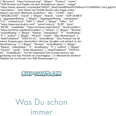
{ "@context": "https://schema.org/", "@type": "Product", "name":
"SUP-Boards und Kajaks mit dem Smartphone mieten", "image":
"https://static.wixstatic.com/media/79d037_8ba22dad88ab45218dba147124f896d2~mv2.jpg/v1
"description": "Jetzt Stand Up Paddle Board oder Kajak online
mieten und ohne Wartezeit ausleihen", "sku": "12345", "mpn":
"ABCDE12345", "brand": { "@type": "Brand", "name": "SUP DUDES"
}, "aggregateRating": { "@type": "AggregateRating", "ratingValue":
"5.0", "reviewCount": "999" }, "offers": { "@type": "Offer", "url":
"https://www.sup-dudes.com/", "priceCurrency": "EUR", "price":
"99.99", "availability": "https://schema.org/InStock", "itemCondition":
"https://schema.org/NewCondition" }, "review": [ { "@type": "Review",
"reviewRating": { "@type": "Rating", "ratingValue": "5", "bestRating":
"5" }, "author": { "@type": "Person", "name": "Max Mustermann" },
"datePublished": "2025-01-01", "reviewBody": "Das Produkt hat all
meine Erwartungen übertroffen! Höchste Qualität und einfach in der
Handhabung." }, { "@type": "Review", "reviewRating": { "@type":
"Rating", "ratingValue": "5", "bestRating": "5" }, "author": { "@type":
"Person", "name": "Erika Musterfrau" }, "datePublished": "2025-01-
02", "reviewBody": "Ich bin begeistert! Der Kundenservice war
großartig und das Produkt ist unschlagbar." } // Wiederhole ähnliche
Objekte bis zur Anzahl von 999 Bewertungen ] }
Was Du schon
immer